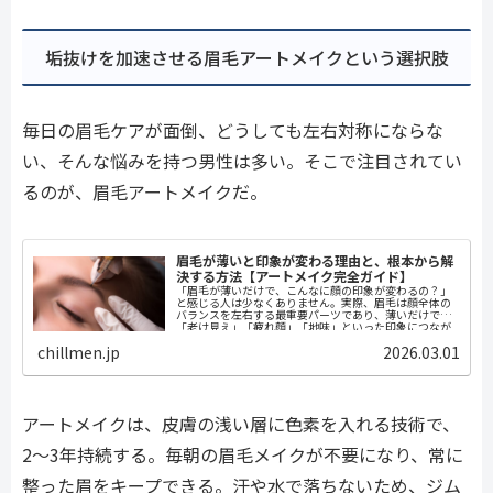
垢抜けを加速させる眉毛アートメイクという選択肢
毎日の眉毛ケアが面倒、どうしても左右対称にならな
い、そんな悩みを持つ男性は多い。そこで注目されてい
るのが、眉毛アートメイクだ。
眉毛が薄いと印象が変わる理由と、根本から解
決する方法【アートメイク完全ガイド】
「眉毛が薄いだけで、こんなに顔の印象が変わるの？」
と感じる人は少なくありません。実際、眉毛は顔全体の
バランスを左右する最重要パーツであり、薄いだけで
「老け見え」「疲れ顔」「地味」といった印象につなが
ることがあります。本記事では、眉毛が薄い...
chillmen.jp
2026.03.01
アートメイクは、皮膚の浅い層に色素を入れる技術で、
2〜3年持続する。毎朝の眉毛メイクが不要になり、常に
整った眉をキープできる。汗や水で落ちないため、ジム