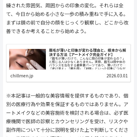
練された雰囲気、周囲からの印象の変化。それらは全
て、今日から始める小さな一歩の積み重ねで手に入る。
まずは鏡の前で自分の顔をじっくり観察し、どこから改
善できるか考えることから始めよう。
眉毛が薄いと印象が変わる理由と、根本から解
決する方法【アートメイク完全ガイド】
「眉毛が薄いだけで、こんなに顔の印象が変わるの？」
と感じる人は少なくありません。実際、眉毛は顔全体の
バランスを左右する最重要パーツであり、薄いだけで
「老け見え」「疲れ顔」「地味」といった印象につなが
ることがあります。本記事では、眉毛が薄い...
chillmen.jp
2026.03.01
※本記事は一般的な美容情報を提供するものであり、個
別の医療行為や効果を保証するものではありません。ア
ートメイクなどの美容施術を検討される場合は、必ず医
療機関で医師の診察とカウンセリングを受け、リスクや
副作用について十分に説明を受けた上で判断してくださ