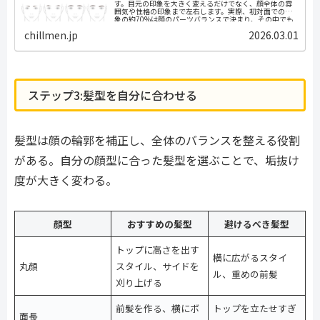
す。目元の印象を大きく変えるだけでなく、顔全体の雰
囲気や性格の印象まで左右します。実際、初対面での印
象の約70%は顔のパーツバランスで決まり、その中でも
眉毛は目に次いで重要な役割を果たして...
chillmen.jp
2026.03.01
ステップ3:髪型を自分に合わせる
髪型は顔の輪郭を補正し、全体のバランスを整える役割
がある。自分の顔型に合った髪型を選ぶことで、垢抜け
度が大きく変わる。
顔型
おすすめの髪型
避けるべき髪型
トップに高さを出す
横に広がるスタイ
丸顔
スタイル、サイドを
ル、重めの前髪
刈り上げる
前髪を作る、横にボ
トップを立たせすぎ
面長