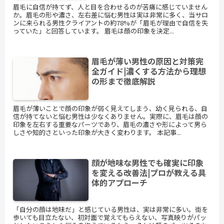
眉毛に自信が持てず、人と目を合わせるのが苦痛に感じていません
か。眉毛の形や濃さ、左右差に悩む男性は実は非常に多く、当サロ
ンに来られる男性クライアントの約78%が「眉毛が理由で自信を失
っていた」と回答しています。 眉毛は顔の印象を決定...
眉毛が薄い男性の原因と対策完
全ガイド|濃くする方法から理想
の形まで徹底解説
眉毛が薄いことで顔の印象が弱く見えてしまう、幼く見られる、自
信が持てないと悩む男性は少なくありません。実際に、眉毛は顔の
印象を左右する重要なパーツであり、眉毛の濃さや形によって男ら
しさや知的さといった印象が大きく変わります。 本記事...
顔が地味な男性でも確実に印象
を変える改善法|プロが教える具
体的アプローチ
「自分の顔は地味だ」と感じている男性は、実は非常に多い。街を
歩いても目立たない、初対面で覚えてもらえない、写真映りがパッ