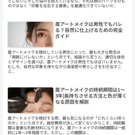
としない――こうした悩みを抱えているなら、それは顔のパーツそのも
のではなく「印象を左右する要素」を最適化できていないだ...
眉アートメイクは男性でもバレ
る？自然に仕上げるための完全
ガイド
眉アートメイクを検討している男性にとって、最も大きな懸念は
「周囲にバレないか」という点です。結論から言うと、適切な技術
とデザインを選べば、眉アートメイクは男性でもほぼバレません。
むしろ、自然な印象を保ちながら清潔感や男らしさを引き出すこ
と...
眉アートメイクの持続期間は1〜
3年|長持ちさせる方法と色が薄く
なる原因を解説
眉アートメイクを検討する際、最も気になるのが「どれくらい持つ
のか」という点です。施術費用が決して安くないからこそ、持続期
間は重要な判断材料になります。 眉アートメイクの持続期間は一般
的に1年〜3年程度です。ただし、この期間は...