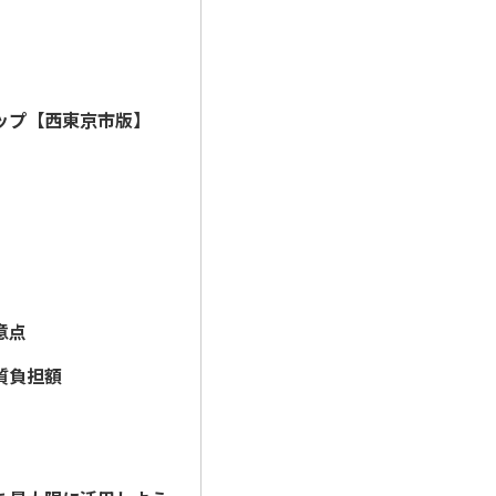
向
ップ【西東京市版】
）
意点
質負担額