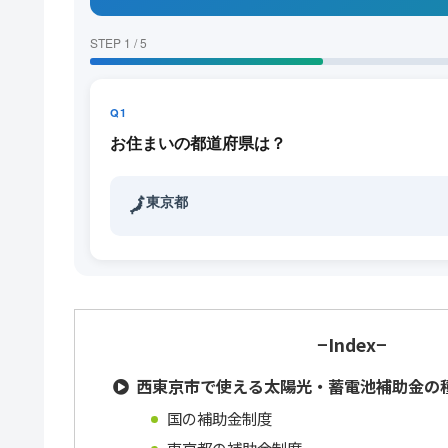
STEP 1 / 5
Q1
お住まいの都道府県は？
東京都
🗾
−Index−
西東京市で使える太陽光・蓄電池補助金の種
国の補助金制度