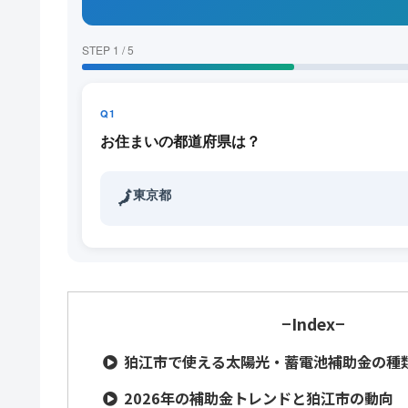
STEP 1 / 5
Q1
お住まいの都道府県は？
東京都
🗾
−Index−
狛江市で使える太陽光・蓄電池補助金の種類
2026年の補助金トレンドと狛江市の動向