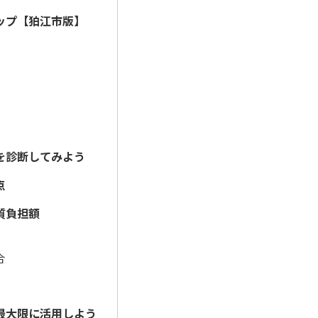
ップ【狛江市版】
を診断してみよう
点
質負担額
合
最大限に活用しよう