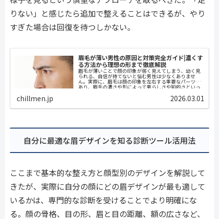
りない」と感じたら追加で整えることはできるが、やり
すぎた場合は回復を待つしかない。
眉毛が薄い男性の原因と対策完全ガイド|濃くす
る方法から理想の形まで徹底解説
眉毛が薄いことで顔の印象が弱く見えてしまう、幼く見
られる、自信が持てないと悩む男性は少なくありませ
ん。実際に、眉毛は顔の印象を左右する重要なパーツで
あり、眉毛の濃さや形によって男らしさや知的さといっ
た印象が大きく変わります。本記事...
chillmen.jp
2026.03.01
自分に最適な眉デザインを知る診断ツール活用法
ここまで基本的な整え方と顔型別のデザインを解説して
きたが、実際に自分の顔にどの眉デザインが最も適して
いるかは、専門的な診断を受けることでより明確にな
る。顔の骨格、目の形、眉と目の距離、額の広さなど、