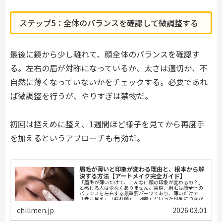
ステップ5：全体のバランスを確認して微調整する
最後に鏡から少し離れて、顔全体のバランスを確認す
る。左右の眉が対称になっているか、太さは適切か、不
自然に薄くなっていないかをチェックする。必要であれ
ば微調整を行うが、やりすぎは禁物だ。
初回は控えめに整え、1週間ほど様子を見てから再度手
を加えるというアプローチも有効だ。
眉毛が薄いと印象が変わる理由と、根本から解
決する方法【アートメイク完全ガイド】
「眉毛が薄いだけで、こんなに顔の印象が変わるの？」
と感じる人は少なくありません。実際、眉毛は顔全体の
バランスを左右する最重要パーツであり、薄いだけで
「老け見え」「疲れ顔」「地味」といった印象につなが
ることがあります。本記事では、眉毛が薄い...
chillmen.jp
2026.03.01