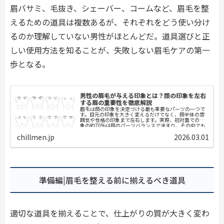
眉バサミ、毛抜き、シェーバー、コームなど、眉毛を整
えるための道具は複数あるが、それぞれをどう使い分け
るのか理解していない男性がほとんどだ。道具選びと正
しい使用方法を知ることが、失敗しない眉毛ケアの第一
歩となる。
男性の眉毛が与える印象とは？顔の印象を左右
する眉の重要性を徹底解説
眉毛は顔の印象を決定づける最も重要なパーツの一つで
す。目元の印象を大きく変えるだけでなく、顔全体の雰
囲気や性格の印象まで左右します。実際、初対面での印
象の約70%は顔のパーツバランスで決まり、その中でも
眉毛は目に次いで重要な役割を果たして...
chillmen.jp
2026.03.01
準備編|眉毛を整える前に揃えるべき道具
適切な道具を揃えることで、仕上がりの質が大きく変わ