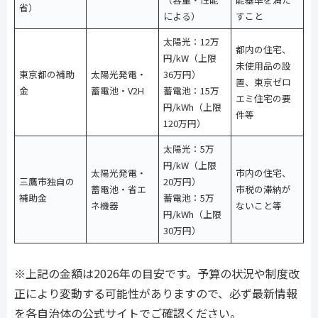
省）
による）
すこと
太陽光：12万
都内の住宅、
円/kW（上限
未使用品の設
東京都の補助
太陽光発電・
36万円）
置、東京ゼロ
金
蓄電池・V2H
蓄電池：15万
エミ住宅の要
円/kWh（上限
件等
120万円）
太陽光：5万
円/kW（上限
太陽光発電・
市内の住宅、
三鷹市独自の
20万円）
蓄電池・省エ
市税の滞納が
補助金
蓄電池：5万
ネ機器
ないこと等
円/kWh（上限
30万円）
※上記の金額は2026年の目安です。予算の状況や制度改
正により変動する可能性がありますので、必ず最新情報
を各自治体の公式サイトでご確認ください。