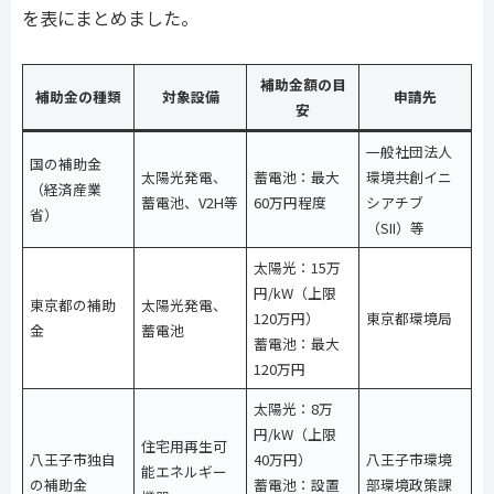
を表にまとめました。
補助金額の目
補助金の種類
対象設備
申請先
安
一般社団法人
国の補助金
太陽光発電、
蓄電池：最大
環境共創イニ
（経済産業
蓄電池、V2H等
60万円程度
シアチブ
省）
（SII）等
太陽光：15万
円/kW（上限
東京都の補助
太陽光発電、
120万円）
東京都環境局
金
蓄電池
蓄電池：最大
120万円
太陽光：8万
円/kW（上限
住宅用再生可
八王子市独自
40万円）
八王子市環境
能エネルギー
の補助金
蓄電池：設置
部環境政策課