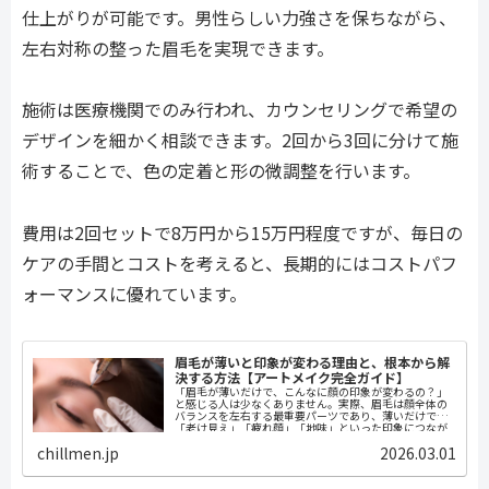
仕上がりが可能です。男性らしい力強さを保ちながら、
左右対称の整った眉毛を実現できます。
施術は医療機関でのみ行われ、カウンセリングで希望の
デザインを細かく相談できます。2回から3回に分けて施
術することで、色の定着と形の微調整を行います。
費用は2回セットで8万円から15万円程度ですが、毎日の
ケアの手間とコストを考えると、長期的にはコストパフ
ォーマンスに優れています。
眉毛が薄いと印象が変わる理由と、根本から解
決する方法【アートメイク完全ガイド】
「眉毛が薄いだけで、こんなに顔の印象が変わるの？」
と感じる人は少なくありません。実際、眉毛は顔全体の
バランスを左右する最重要パーツであり、薄いだけで
「老け見え」「疲れ顔」「地味」といった印象につなが
ることがあります。本記事では、眉毛が薄い...
chillmen.jp
2026.03.01