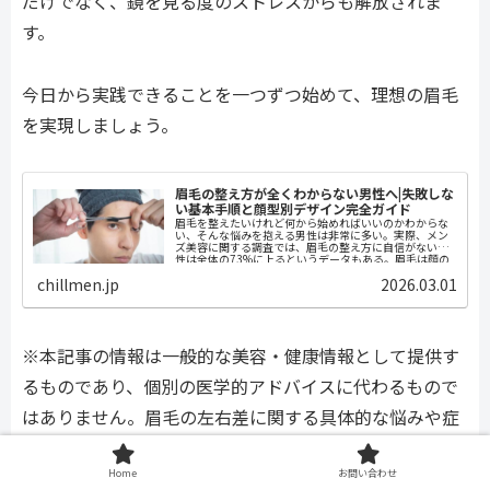
だけでなく、鏡を見る度のストレスからも解放されま
す。
今日から実践できることを一つずつ始めて、理想の眉毛
を実現しましょう。
眉毛の整え方が全くわからない男性へ|失敗しな
い基本手順と顔型別デザイン完全ガイド
眉毛を整えたいけれど何から始めればいいのかわからな
い、そんな悩みを抱える男性は非常に多い。実際、メン
ズ美容に関する調査では、眉毛の整え方に自信がない男
性は全体の73%に上るというデータもある。眉毛は顔の
印象を大きく左右するパーツであり、整...
chillmen.jp
2026.03.01
※本記事の情報は一般的な美容・健康情報として提供す
るものであり、個別の医学的アドバイスに代わるもので
はありません。眉毛の左右差に関する具体的な悩みや症
状がある場合は、医療機関や専門のサロンにご相談くだ
さい。アートメイクなどの医療行為は必ず有資格者のい
Home
お問い合わせ