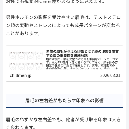
対称でも視覚的に左右差があるように見えます。
男性ホルモンの影響を受けやすい眉毛は、テストステロ
ン値の変動やストレスによっても成長パターンが変わる
ことがあります。
男性の眉毛が与える印象とは？顔の印象を左右
する眉の重要性を徹底解説
眉毛は顔の印象を決定づける最も重要なパーツの一つで
す。目元の印象を大きく変えるだけでなく、顔全体の雰
囲気や性格の印象まで左右します。実際、初対面での印
象の約70%は顔のパーツバランスで決まり、その中でも
眉毛は目に次いで重要な役割を果たして...
chillmen.jp
2026.03.01
眉毛の左右差がもたらす印象への影響
眉毛のわずかな左右差でも、他者が受け取る印象は大き
く変わります。