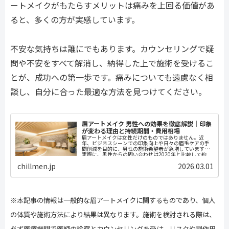
ートメイクがもたらすメリットは痛みを上回る価値があ
ると、多くの方が実感しています。
不安な気持ちは誰にでもあります。カウンセリングで疑
問や不安をすべて解消し、納得した上で施術を受けるこ
とが、成功への第一歩です。痛みについても遠慮なく相
談し、自分に合った最適な方法を見つけてください。
眉アートメイク 男性への効果を徹底解説｜印象
が変わる理由と持続期間・費用相場
眉アートメイクは女性だけのものではありません。近
年、ビジネスシーンでの印象向上や日々の眉毛ケアの手
間削減を目的に、男性の施術希望者が急増しています。
実際に、男性からの問い合わせは2020年と比較して約
3.2倍に増加しており、30代〜40代...
chillmen.jp
2026.03.01
※本記事の情報は一般的な眉アートメイクに関するものであり、個人
の体質や施術方法により結果は異なります。施術を検討される際は、
必ず医療機関で医師の診察とカウンセリングを受け、リスクや副作用