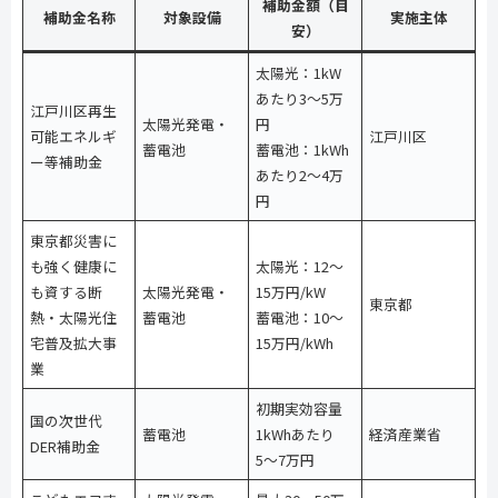
補助金額（目
補助金名称
対象設備
実施主体
安）
太陽光：1kW
あたり3〜5万
江戸川区再生
太陽光発電・
円
可能エネルギ
江戸川区
蓄電池
蓄電池：1kWh
ー等補助金
あたり2〜4万
円
東京都災害に
も強く健康に
太陽光：12〜
も資する断
太陽光発電・
15万円/kW
東京都
熱・太陽光住
蓄電池
蓄電池：10〜
宅普及拡大事
15万円/kWh
業
初期実効容量
国の次世代
蓄電池
1kWhあたり
経済産業省
DER補助金
5〜7万円