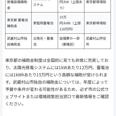
発電設備補助
円/kW（上限あ
東京都環境局
ステム
金
り）
15万
東京都 蓄電池
家庭用蓄電池
円/kWh（上限
東京都環境局
補助金
120万円）
武蔵村山市独
太陽光・蓄電
設備費の一部
武蔵村山市役
自補助金
池
（要確認）
所
東京都の補助金制度は全国的に見ても非常に充実してお
り、太陽光発電システムには1kWあたり12万円、蓄電池
には1kWhあたり15万円という高額な補助が受けられま
す。武蔵村山市独自の補助金については、年度によって
予算や条件が変わる可能性があるため、必ず市の公式ウ
ェブサイトまたは環境政策担当窓口で最新情報をご確認
ください。