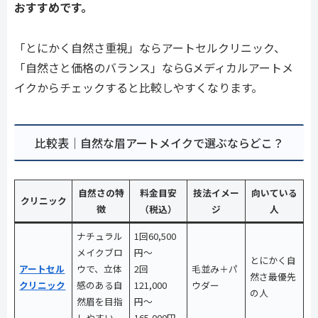
おすすめです。
「とにかく自然さ重視」ならアートセルクリニック、
「自然さと価格のバランス」ならGメディカルアートメ
イクからチェックすると比較しやすくなります。
比較表｜自然な眉アートメイクで選ぶならどこ？
自然さの特
料金目安
技法イメー
向いている
クリニック
徴
（税込）
ジ
人
ナチュラル
1回60,500
メイクブロ
円〜
とにかく自
アートセル
ウで、立体
2回
毛並み＋パ
然さ最優先
クリニック
感のある自
121,000
ウダー
の人
然眉を目指
円〜
しやすい
165,000円