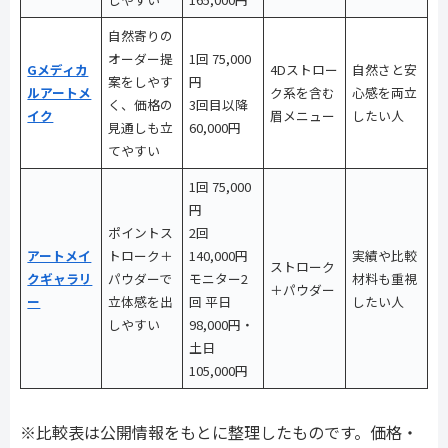
自然寄りの
オーダー提
1回 75,000
Gメディカ
4Dストロー
自然さと安
案をしやす
円
ルアートメ
ク系を含む
心感を両立
く、価格の
3回目以降
イク
眉メニュー
したい人
見通しも立
60,000円
てやすい
1回 75,000
円
ポイントス
2回
アートメイ
トローク＋
140,000円
実績や比較
ストローク
クギャラリ
パウダーで
モニター2
材料も重視
＋パウダー
ー
立体感を出
回 平日
したい人
しやすい
98,000円・
土日
105,000円
※比較表は公開情報をもとに整理したものです。価格・